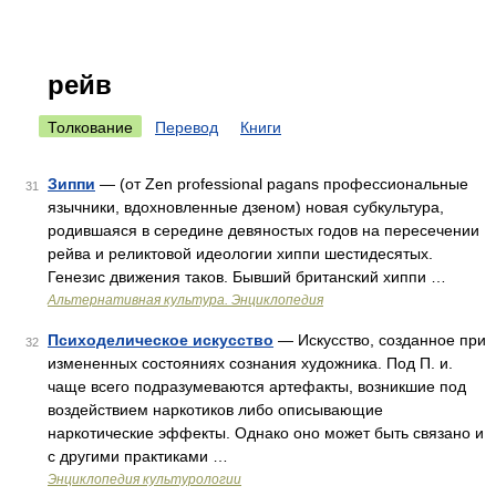
рейв
Толкование
Перевод
Книги
Зиппи
— (от Zen professional pagans профессиональные
31
язычники, вдохновленные дзеном) новая субкультура,
родившаяся в середине девяностых годов на пересечении
рейва и реликтовой идеологии хиппи шестидесятых.
Генезис движения таков. Бывший британский хиппи …
Альтернативная культура. Энциклопедия
Психоделическое искусство
— Искусство, созданное при
32
измененных состояниях сознания художника. Под П. и.
чаще всего подразумеваются артефакты, возникшие под
воздействием наркотиков либо описывающие
наркотические эффекты. Однако оно может быть связано и
с другими практиками …
Энциклопедия культурологии