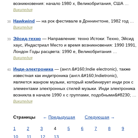
возникновения: начало 1980 х, Великобритания, США …
Википедия
Hawkwind
— на рок фестивале в Доннингтоне, 1982 год …
38
Википедия
Эйсид-техно
— Направление: техно Истоки: Техно, Эйсид
39
хаус, Индастриал Место и время возникновения: 1990 1991,
Лондон Годы расцвета: 1990 е, Великобритания …
Википедия
Инди-электроника
— (англ.&#160;Indie electronic), также
40
известная как индитроника (англ.&#160;Indietronic),
является жанром музыки, который комбинирует инди рок с
элементами электронных стилей музыки. Инди электроника
возникла в начале 1990 х с группами, подобными&#8230; …
Википедия
Страницы
←
Предыдущая
Следующая
→
1
2
3
4
5
6
7
8
9
10
11
12
13