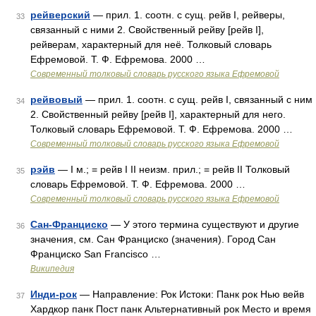
рейверский
— прил. 1. соотн. с сущ. рейв I, рейверы,
33
связанный с ними 2. Свойственный рейву [рейв I],
рейверам, характерный для неё. Толковый словарь
Ефремовой. Т. Ф. Ефремова. 2000 …
Современный толковый словарь русского языка Ефремовой
рейвовый
— прил. 1. соотн. с сущ. рейв I, связанный с ним
34
2. Свойственный рейву [рейв I], характерный для него.
Толковый словарь Ефремовой. Т. Ф. Ефремова. 2000 …
Современный толковый словарь русского языка Ефремовой
рэйв
— I м.; = рейв I II неизм. прил.; = рейв II Толковый
35
словарь Ефремовой. Т. Ф. Ефремова. 2000 …
Современный толковый словарь русского языка Ефремовой
Сан-Франциско
— У этого термина существуют и другие
36
значения, см. Сан Франциско (значения). Город Сан
Франциско San Francisco …
Википедия
Инди-рок
— Направление: Рок Истоки: Панк рок Нью вейв
37
Хардкор панк Пост панк Альтернативный рок Место и время